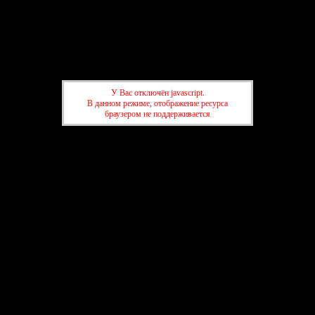
Клуб начинающих писателей
Форум
Участники
Правила
Регистрация
Войти
У Вас отключён javascript.
Активные темы
В данном режиме, отображение ресурса
браузером не поддерживается
Привет, Гость!
Войдите
или
зарегистрируйтесь
.
»
Клуб начинающих писателей
»
Беседка для бета-ридеров
»
автослесарь
»
Клуб начинающих писателей
»
Беседка для бета-ридеров
»
автослесарь
создать форум