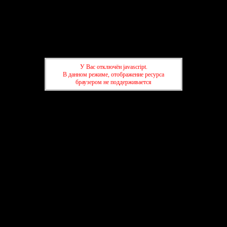
Клуб начинающих писателей
Форум
Участники
Правила
Регистрация
Войти
У Вас отключён javascript.
Активные темы
В данном режиме, отображение ресурса
браузером не поддерживается
Привет, Гость!
Войдите
или
зарегистрируйтесь
.
»
Клуб начинающих писателей
»
Повышаем грамотность
»
Клуб начинающих писателей
»
Повышаем грамотность
создать форум