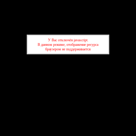
Клуб начинающих писателей
Форум
Участники
Правила
Регистрация
Войти
У Вас отключён javascript.
Активные темы
В данном режиме, отображение ресурса
браузером не поддерживается
Привет, Гость!
Войдите
или
зарегистрируйтесь
.
»
Клуб начинающих писателей
»
Вопросы и предложения
»
Клуб начинающих писателей
»
Вопросы и предложения
создать форум